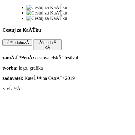
Cestuj za KaÄŤku
nĂˇsledujĂ­
zamÄ›Ĺ™enĂ­:
cestovatelskĂ˝ festival
tvorba:
logo, grafika
zadavatel:
KateĹ™ina OstrĂˇ / 2019
zavĹ™Ă­t