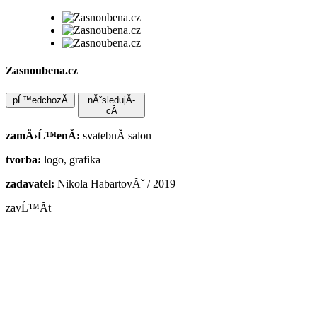
Zasnoubena.cz
nĂˇsledujĂ­
zamÄ›Ĺ™enĂ­:
svatebnĂ­ salon
tvorba:
logo, grafika
zadavatel:
Nikola HabartovĂˇ / 2019
zavĹ™Ă­t